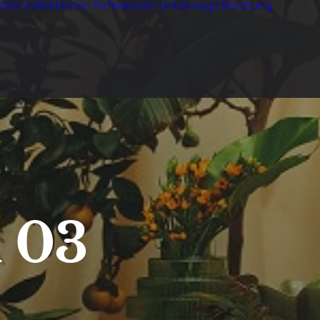
tter
Kollektionen
Referenzen
Unterwegs
Beratung
n 03