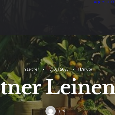
Agentur Kö
In
Leitner
•
13. Juli 2023
•
1 Minute
tner Leine
goers