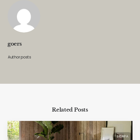
goers
Author posts
Related Posts
SCAPA