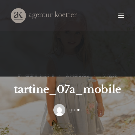
In
Tartine_Mobile
•
8. Mai 2025
•
1 Minute
tartine_07a_mobile
goers