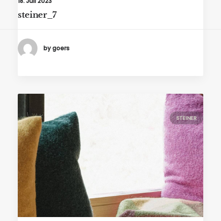
18. Juli 2023
steiner_7
by goers
STEINER